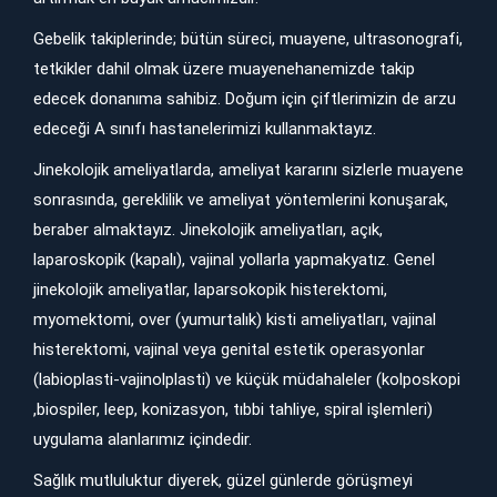
Gebelik takiplerinde; bütün süreci, muayene, ultrasonografi,
tetkikler dahil olmak üzere muayenehanemizde takip
edecek donanıma sahibiz. Doğum için çiftlerimizin de arzu
edeceği A sınıfı hastanelerimizi kullanmaktayız.
Jinekolojik ameliyatlarda, ameliyat kararını sizlerle muayene
sonrasında, gereklilik ve ameliyat yöntemlerini konuşarak,
beraber almaktayız. Jinekolojik ameliyatları, açık,
laparoskopik (kapalı), vajinal yollarla yapmakyatız. Genel
jinekolojik ameliyatlar, laparsokopik histerektomi,
myomektomi, over (yumurtalık) kisti ameliyatları, vajinal
histerektomi, vajinal veya genital estetik operasyonlar
(labioplasti-vajinolplasti) ve küçük müdahaleler (kolposkopi
,biospiler, leep, konizasyon, tıbbi tahliye, spiral işlemleri)
uygulama alanlarımız içindedir.
Sağlık mutluluktur diyerek, güzel günlerde görüşmeyi