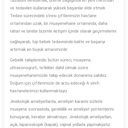
fazlasını verebilmek, üreme sağlığında en yeni metotları
ve tedavileri kullanarak yüksek başarılar elde etmek.
Tedavi sürecindeki stresi çiftlerimizin hastane
ortamından uzak, bir muayenehane ortamında, daha
rahat ve birebir bizimle iletişim içinde olarak geçirmelerini
sağlayarak, tüp bebek tedavisinde kalite ve başarıyı
artırmak en büyük amacımızdır.
Gebelik takiplerinde; bütün süreci, muayene,
ultrasonografi, tetkikler dahil olmak üzere
muayenehanemizde takip edecek donanıma sahibiz.
Doğum için çiftlerimizin de arzu edeceği A sınıfı
hastanelerimizi kullanmaktayız.
Jinekolojik ameliyatlarda, ameliyat kararını sizlerle
muayene sonrasında, gereklilik ve ameliyat yöntemlerini
konuşarak, beraber almaktayız. Jinekolojik ameliyatları,
açık, laparoskopik (kapalı), vajinal yollarla yapmakyatız.