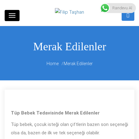
Skip
Kadın Sağlığı
Randevu Al
Filip Taşhan
to
content
Merak Edilenler
Home
Merak Edilenler
Tüp Bebek Tedavisinde Merak Edilenler
Tüp bebek, çocuk isteği olan çiftlerin bazen son seçeneği
olsa da, bazen de ilk ve tek seçeneği olabilir.