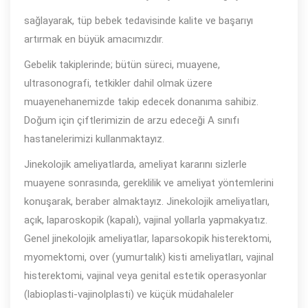
sağlayarak, tüp bebek tedavisinde kalite ve başarıyı
artırmak en büyük amacımızdır.
Gebelik takiplerinde; bütün süreci, muayene,
ultrasonografi, tetkikler dahil olmak üzere
muayenehanemizde takip edecek donanıma sahibiz.
Doğum için çiftlerimizin de arzu edeceği A sınıfı
hastanelerimizi kullanmaktayız.
Jinekolojik ameliyatlarda, ameliyat kararını sizlerle
muayene sonrasında, gereklilik ve ameliyat yöntemlerini
konuşarak, beraber almaktayız. Jinekolojik ameliyatları,
açık, laparoskopik (kapalı), vajinal yollarla yapmakyatız.
Genel jinekolojik ameliyatlar, laparsokopik histerektomi,
myomektomi, over (yumurtalık) kisti ameliyatları, vajinal
histerektomi, vajinal veya genital estetik operasyonlar
(labioplasti-vajinolplasti) ve küçük müdahaleler